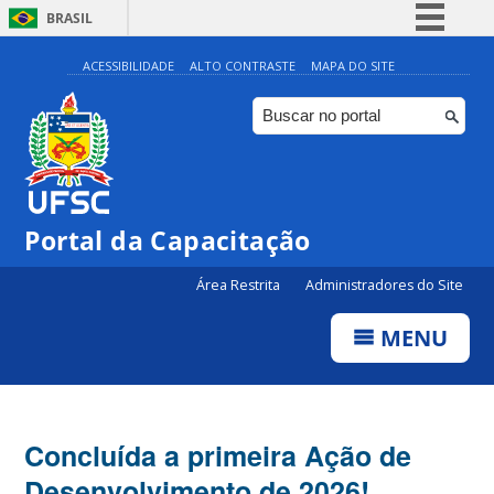
BRASIL
Simplifique!
ACESSIBILIDADE
ALTO CONTRASTE
MAPA DO SITE
Comunica BR
Participe
Acesso à informação
Legislação
Portal da Capacitação
Canais
Área Restrita
Administradores do Site
MENU
Concluída a primeira Ação de
Desenvolvimento de 2026!