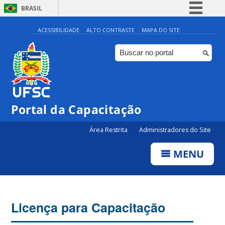
BRASIL
Simplifique!
ACESSIBILIDADE
ALTO CONTRASTE
MAPA DO SITE
Comunica BR
Participe
Acesso à informação
Legislação
Portal da Capacitação
Canais
Área Restrita
Administradores do Site
MENU
Licença para Capacitação