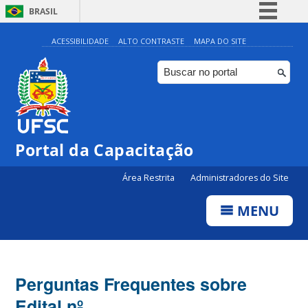
BRASIL
Simplifique!
ACESSIBILIDADE
ALTO CONTRASTE
MAPA DO SITE
Comunica BR
Participe
Acesso à informação
Legislação
Portal da Capacitação
Canais
Área Restrita
Administradores do Site
MENU
Perguntas Frequentes sobre
Edital nº