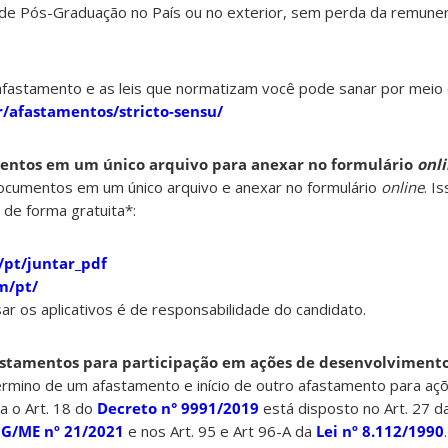
 de Pós-Graduação no País ou no exterior, sem perda da remune
fastamento e as leis que normatizam você pode sanar por meio d
r/afastamentos/stricto-sensu/
mentos em um único arquivo para anexar no formulário
onl
ocumentos em um único arquivo e anexar no formulário
online
. I
 de forma gratuita*:
/pt/juntar_pdf
m/pt/
r os aplicativos é de responsabilidade do candidato.
fastamentos para participação em ações de desenvolvimento
érmino de um afastamento e início de outro afastamento para aç
a o Art. 18 do
Decreto n° 9991/2019
está disposto no Art. 27 d
G/ME nº 21/2021
e nos Art. 95 e Art 96-A da
Lei nº 8.112/1990
.