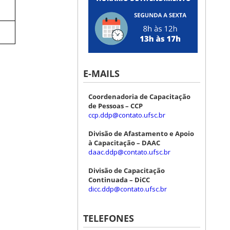
E-MAILS
Coordenadoria de Capacitação
de Pessoas – CCP
ccp.ddp@contato.ufsc.br
Divisão de Afastamento e Apoio
à Capacitação – DAAC
daac.ddp@contato.ufsc.br
Divisão de Capacitação
Continuada – DiCC
dicc.ddp@contato.ufsc.br
TELEFONES