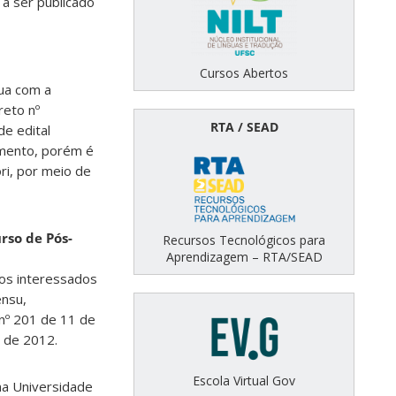
a ser publicado
Cursos Abertos
ua com a
reto nº
RTA / SEAD
e edital
amento, porém é
ri, por meio de
rso de Pós-
Recursos Tecnológicos para
Aprendizagem – RTA/SEAD
dos interessados
ensu,
nº 201 de 11 de
 de 2012.
Escola Virtual Gov
na Universidade