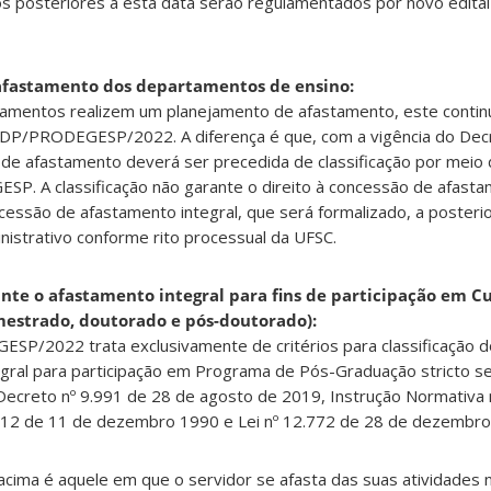
 posteriores a esta data serão regulamentados por novo edital 
afastamento dos departamentos de ensino:
amentos realizem um planejamento de afastamento, este contin
/DDP/PRODEGESP/2022. A diferença é que, com a vigência do Dec
de afastamento deverá ser precedida de classificação por meio d
P. A classificação não garante o direito à concessão de afast
cessão de afastamento integral, que será formalizado, a posterio
istrativo conforme rito processual da UFSC.
te o afastamento integral para fins de participação em Cu
mestrado, doutorado e pós-doutorado):
SP/2022 trata exclusivamente de critérios para classificação 
egral para participação em Programa de Pós-Graduação stricto s
Decreto nº 9.991 de 28 de agosto de 2019, Instrução Normativa 
112 de 11 de dezembro 1990 e Lei nº 12.772 de 28 de dezembro
cima é aquele em que o servidor se afasta das suas atividades 