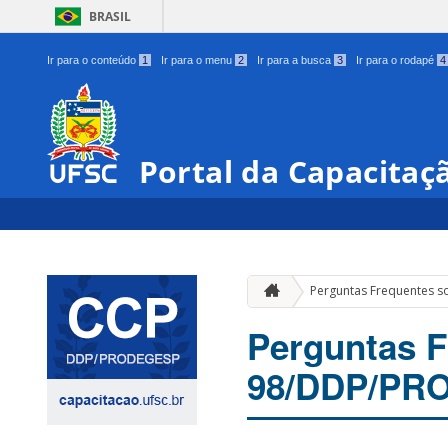
BRASIL
Ir para o conteúdo
1
Ir para o menu
2
Ir para a busca
3
Ir para o rodapé
4
Portal da Capacitaç
Perguntas Frequentes s
Perguntas F
98/DDP/PR