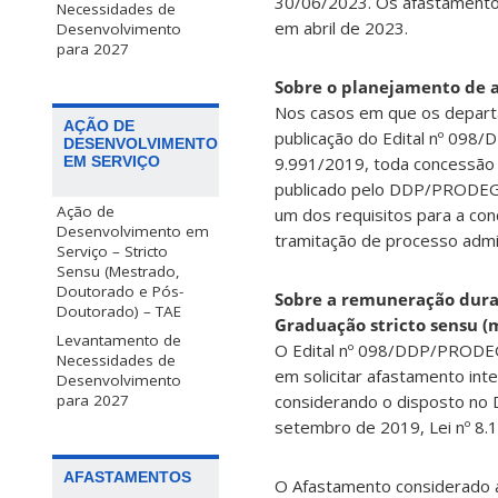
30/06/2023. Os afastamentos
Necessidades de
em abril de 2023.
Desenvolvimento
para 2027
Sobre o planejamento de 
Nos casos em que os depart
AÇÃO DE
publicação do Edital nº 098
DESENVOLVIMENTO
9.991/2019, toda concessão 
EM SERVIÇO
publicado pelo DDP/PRODEGES
Ação de
um dos requisitos para a con
Desenvolvimento em
tramitação de processo admin
Serviço – Stricto
Sensu (Mestrado,
Doutorado e Pós-
Sobre a remuneração duran
Doutorado) – TAE
Graduação stricto sensu (
Levantamento de
O Edital nº 098/DDP/PRODEGE
Necessidades de
em solicitar afastamento int
Desenvolvimento
considerando o disposto no 
para 2027
setembro de 2019, Lei nº 8.
AFASTAMENTOS
O Afastamento considerado a