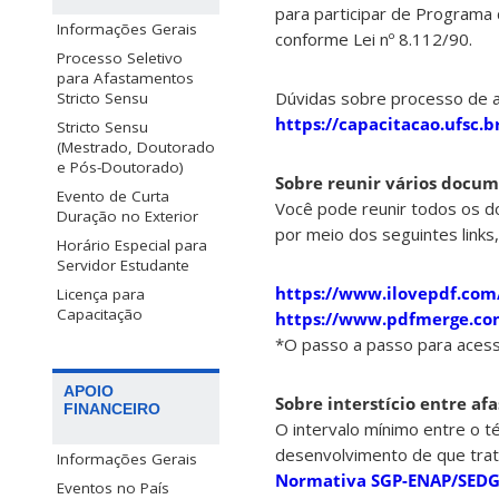
para participar de Programa
Informações Gerais
conforme Lei nº 8.112/90.
Processo Seletivo
para Afastamentos
Dúvidas sobre processo de a
Stricto Sensu
https://capacitacao.ufsc.b
Stricto Sensu
(Mestrado, Doutorado
e Pós-Doutorado)
Sobre reunir vários docu
Evento de Curta
Você pode reunir todos os d
Duração no Exterior
por meio dos seguintes links,
Horário Especial para
Servidor Estudante
https://www.ilovepdf.com
Licença para
Capacitação
https://www.pdfmerge.co
*O passo a passo para acessa
APOIO
Sobre interstício entre a
FINANCEIRO
O intervalo mínimo entre o t
desenvolvimento de que trat
Informações Gerais
Normativa SGP-ENAP/SEDG
Eventos no País