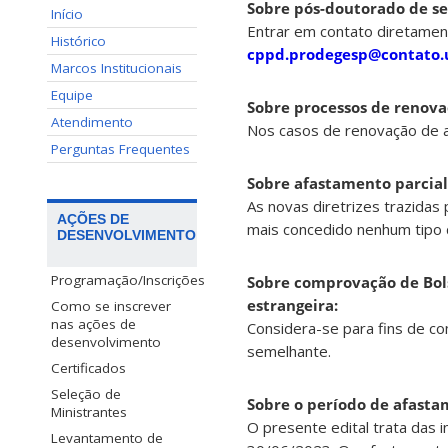
Sobre pós-doutorado de se
Início
Entrar em contato diretame
Histórico
cppd.prodegesp@contato.u
Marcos Institucionais
Equipe
Sobre processos de renov
Atendimento
Nos casos de renovação de a
Perguntas Frequentes
Sobre afastamento parcial
As novas diretrizes trazidas
AÇÕES DE
mais concedido nenhum tipo 
DESENVOLVIMENTO
Programação/Inscrições
Sobre comprovação de Bols
estrangeira:
Como se inscrever
nas ações de
Considera-se para fins de co
desenvolvimento
semelhante.
Certificados
Seleção de
Sobre o período de afasta
Ministrantes
O presente edital trata das 
Levantamento de