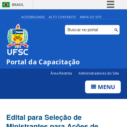
BRASIL
Simplifique!
ACESSIBILIDADE
ALTO CONTRASTE
MAPA DO SITE
Comunica BR
Participe
Acesso à informação
Legislação
Portal da Capacitação
Canais
Área Restrita
Administradores do Site
MENU
Edital para Seleção de
Ministrantes para Ações de