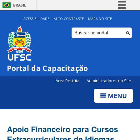
BRASIL
Simplifique!
ACESSIBILIDADE
ALTO CONTRASTE
MAPA DO SITE
Comunica BR
Participe
Acesso à informação
Legislação
Portal da Capacitação
Canais
Área Restrita
Administradores do Site
MENU
Apoio Financeiro para Cursos
Extracurriculares de Idiomas